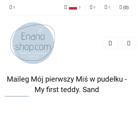
(
0
)
Polski
PLN
Zaloguj się
English
Zarejestruj się
EUR
Dodaj zgłoszenie
Maileg Mój pierwszy Miś w pudełku -
My first teddy. Sand