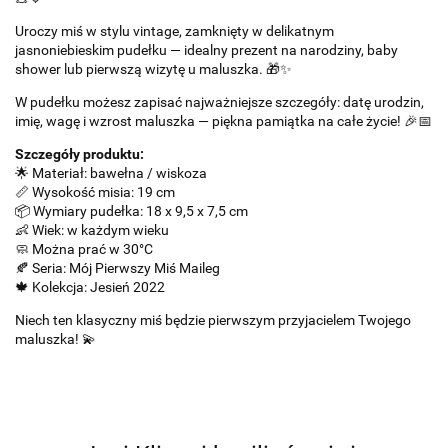
Uroczy miś w stylu vintage, zamknięty w delikatnym
jasnoniebieskim pudełku — idealny prezent na narodziny, baby
shower lub pierwszą wizytę u maluszka. 🎁✨
W pudełku możesz zapisać najważniejsze szczegóły: datę urodzin,
imię, wagę i wzrost maluszka — piękna pamiątka na całe życie! 🎉📅
Szczegóły produktu:
🌟 Materiał: bawełna / wiskoza
📏 Wysokość misia: 19 cm
📦 Wymiary pudełka: 18 x 9,5 x 7,5 cm
👶 Wiek: w każdym wieku
🧼 Można prać w 30°C
🍂 Seria: Mój Pierwszy Miś Maileg
🍁 Kolekcja: Jesień 2022
Niech ten klasyczny miś będzie pierwszym przyjacielem Twojego
maluszka! 💫