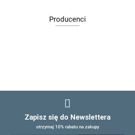
bunny |
bunny |
zapałek |
Off white
Light
Rodzina
blue
Królewska
Producenci
Zapisz się do Newslettera
otrzymaj 10% rabatu na zakupy