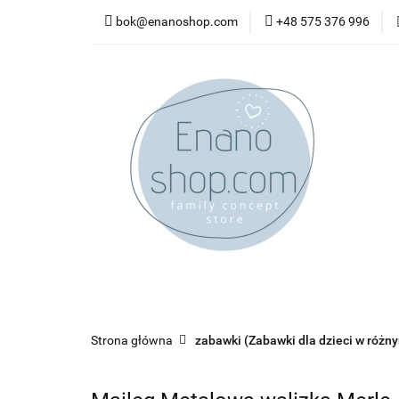
bok@enanoshop.com
+48 575 376 996
nowości
bestsel
kontakt
nowości
bestsellery
promocje
kate
Strona główna
zabawki (Zabawki dla dzieci w różn