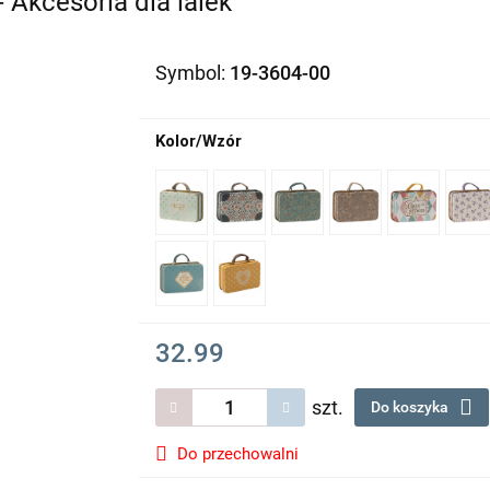
 Akcesoria dla lalek
Symbol:
19-3604-00
Kolor/Wzór
32.99
szt.
Do koszyka
Do przechowalni