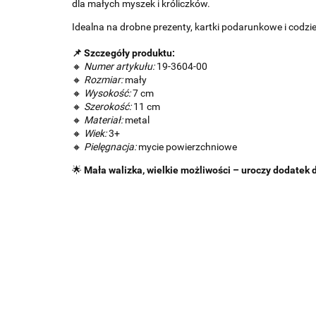
dla małych myszek i króliczków.
Idealna na drobne prezenty, kartki podarunkowe i codz
📌 Szczegóły produktu:
🔸
Numer artykułu:
19-3604-00
🔸
Rozmiar:
mały
🔸
Wysokość:
7 cm
🔸
Szerokość:
11 cm
🔸
Materiał:
metal
🔸
Wiek:
3+
🔸
Pielęgnacja:
mycie powierzchniowe
🌟
Mała walizka, wielkie możliwości – uroczy dodatek 