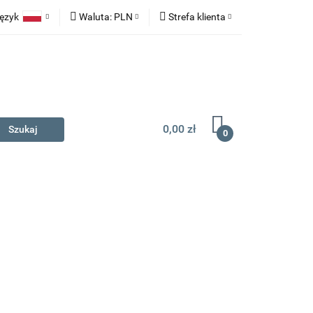
ęzyk
Waluta:
PLN
Strefa klienta
na prezent
Polski
PLN
Zaloguj się
English
EUR
Zarejestruj się
Dodaj zgłoszenie
0,00 zł
0