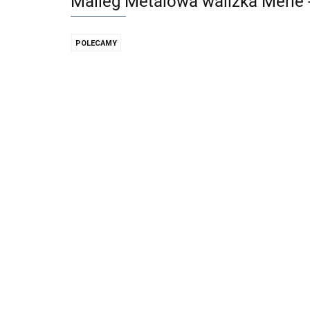
Maileg Metalowa walizka Merle -
POLECAMY