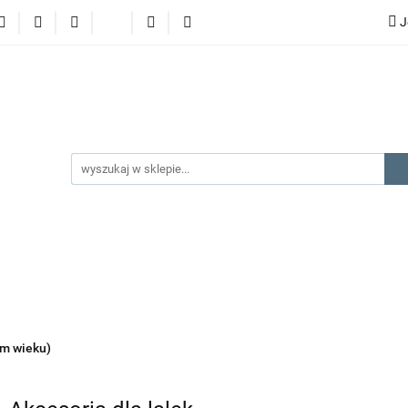
J
lery
promocje
kategorie produktów
producenci
gorie produktów
producenci
na prezent
kontakt
ym wieku)