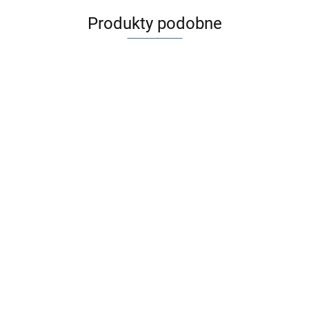
Produkty podobne
Maileg nosidełko duże L -
Maileg Logo blocks- Multi
sand
color
181.99
79.99