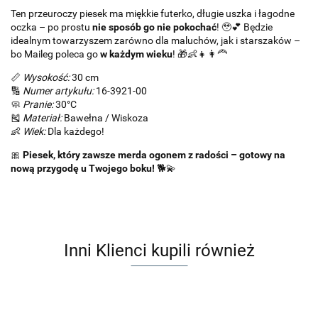
Ten przeuroczy piesek ma miękkie futerko, długie uszka i łagodne
oczka – po prostu
nie sposób go nie pokochać
! 🥹💕 Będzie
idealnym towarzyszem zarówno dla maluchów, jak i starszaków –
bo Maileg poleca go
w każdym wieku
! 🎁👶👧👩‍🦰
📏
Wysokość:
30 cm
🔢
Numer artykułu:
16-3921-00
🧼
Pranie:
30°C
🎽
Materiał:
Bawełna / Wiskoza
👶
Wiek:
Dla każdego!
🎀
Piesek, który zawsze merda ogonem z radości – gotowy na
nową przygodę u Twojego boku!
🐕💫
Inni Klienci kupili również