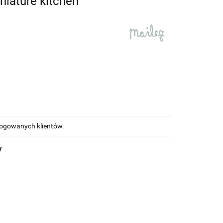
niature kitchen
alogowanych klientów.
y