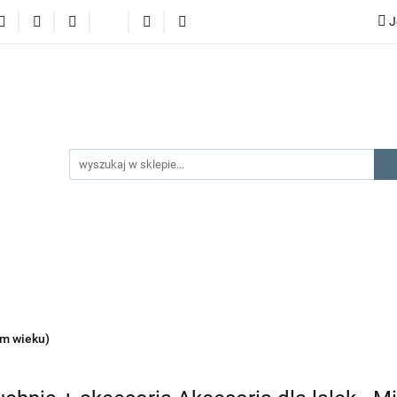
J
lery
promocje
kategorie produktów
producenci
gorie produktów
producenci
na prezent
kontakt
ym wieku)