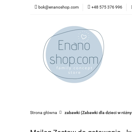
bok@enanoshop.com
+48 575 376 996
nowości
bestsel
kontakt
nowości
bestsellery
promocje
kate
Strona główna
zabawki (Zabawki dla dzieci w różn