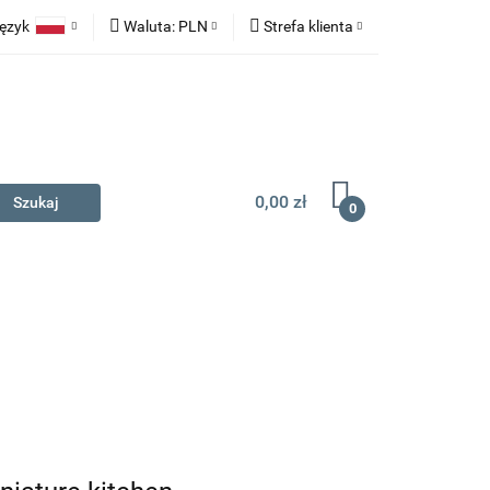
ęzyk
Waluta:
PLN
Strefa klienta
na prezent
Polski
PLN
Zaloguj się
English
EUR
Zarejestruj się
Dodaj zgłoszenie
0,00 zł
0