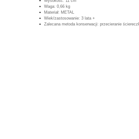
Wysokość: 11 cm
Waga: 0,66 kg
Materiał: METAL
Wiek/zastosowanie: 3 lata +
Zalecana metoda konserwacji: przecieranie ścierecz