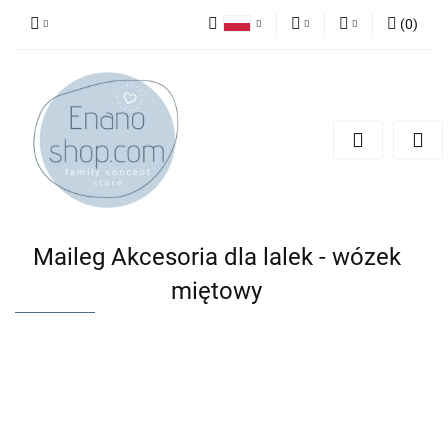
(
0
)
Polski
PLN
Zaloguj się
English
Zarejestruj się
EUR
Dodaj zgłoszenie
Maileg Akcesoria dla lalek - wózek
miętowy