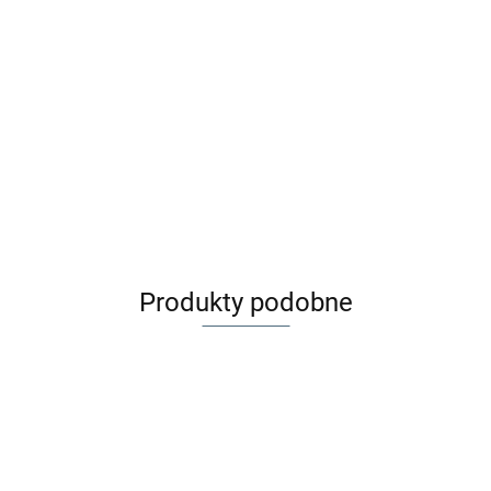
Maileg Nocniczek
99.99
- Ochra
do domku dla lalek
- Potty Off white
45.99
Maileg Myszki Bliźniaki w
pudełku zapałek - Twins in
matchbox Baby mice
149.99
Produkty podobne
Maileg
Maileg
Maileg