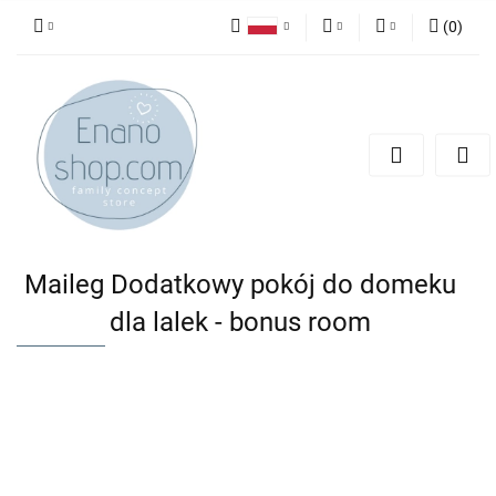
(
0
)
Polski
PLN
Zaloguj się
English
Zarejestruj się
EUR
Dodaj zgłoszenie
Maileg Dodatkowy pokój do domeku
dla lalek - bonus room