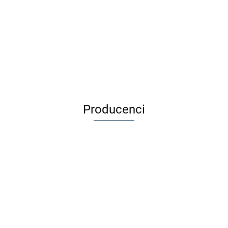
Maileg Króliczek - Rabbit,
Maileg Lustro - Miniature
Micro
mirror
89.99
44.99
Producenci