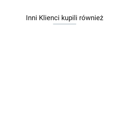
Inni Klienci kupili również
Maileg Złote
krzesło 1szt -
Maileg Wanna dla
Akcesoria dla
myszek Akcesoria
61.60
lalek
dla lalek - Bathtub
81.99
Maileg Torebka Zamek na
prezent - Paper bag,
Castle: Let the story begin
19.99
- Rose