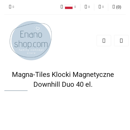
(
0
)
Polski
PLN
Zaloguj się
English
Zarejestruj się
EUR
Dodaj zgłoszenie
Magna-Tiles Klocki Magnetyczne
Downhill Duo 40 el.