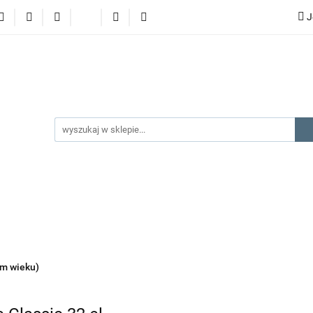
J
lery
promocje
kategorie produktów
producenci
gorie produktów
producenci
na prezent
kontakt
ym wieku)