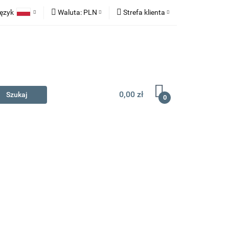
ęzyk
Waluta:
PLN
Strefa klienta
na prezent
Polski
PLN
Zaloguj się
English
EUR
Zarejestruj się
Dodaj zgłoszenie
0,00 zł
0