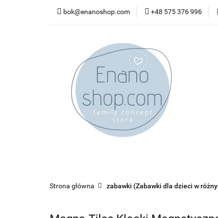
bok@enanoshop.com
+48 575 376 996
nowości
bestsel
kontakt
nowości
bestsellery
promocje
kate
Strona główna
zabawki (Zabawki dla dzieci w różn