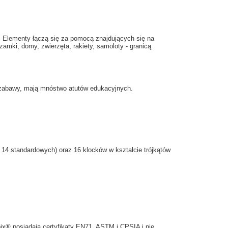
 Elementy łączą się za pomocą znajdujących się na
mki, domy, zwierzęta, rakiety, samoloty - granicą
ej zabawy, mają mnóstwo atutów edukacyjnych.
 14 standardowych) oraz 16 klocków w kształcie trójkątów
x® posiadają certyfikaty EN71, ASTM i CPSIA i nie