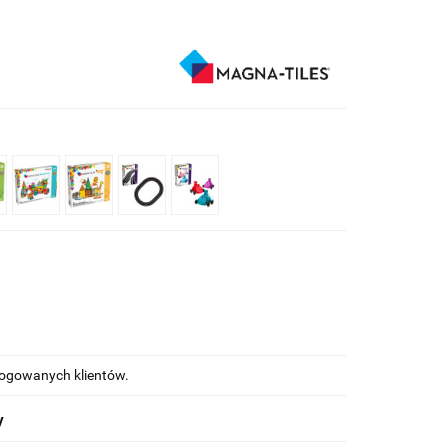
alogowanych klientów.
y