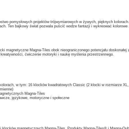
stwo pomysłowych projektów trójwymiarowych w żywych, pięknych kolorach.
 Ten bajkowy świat pozwala puścić wodze fantazji i wykreować kolorowe za
 klocki magnetyczne Magna-Tiles obok nieograniczonego potencjału doskonał
 kreatywności, ćwiczenie motoryki i naukę myślenia przestrzennego.
olorach, w tym: 16 klocków kwadratowych Classic (2 klocki w rozmiarze XL,
amienne)
 magnetycznych Magna-Tiles
nawcze, językowe, motoryczne i społeczne
ji klocków magnetycznych Magna-Tiles. Produkty Magna-Tiles® i Magna-Qubi