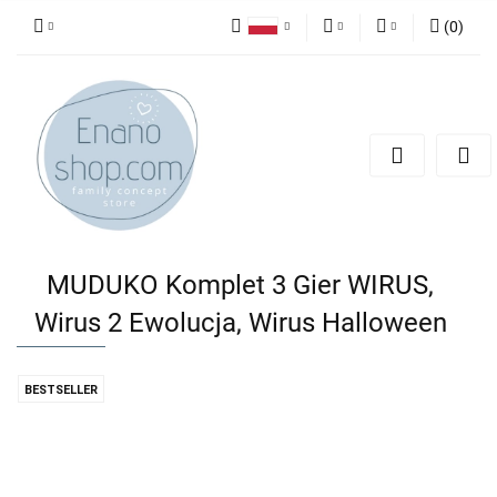
(
0
)
Polski
PLN
Zaloguj się
English
Zarejestruj się
EUR
Dodaj zgłoszenie
MUDUKO Komplet 3 Gier WIRUS,
Wirus 2 Ewolucja, Wirus Halloween
BESTSELLER