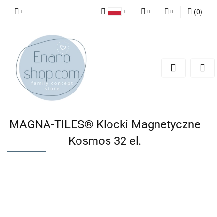
(
0
)
Polski
PLN
Zaloguj się
English
Zarejestruj się
EUR
Dodaj zgłoszenie
MAGNA-TILES® Klocki Magnetyczne
Kosmos 32 el.