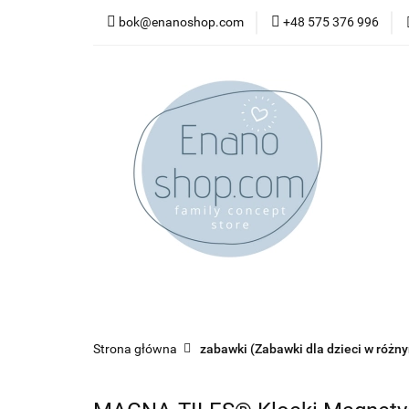
bok@enanoshop.com
+48 575 376 996
nowości
bestsel
kontakt
nowości
bestsellery
promocje
kate
Strona główna
zabawki (Zabawki dla dzieci w różn