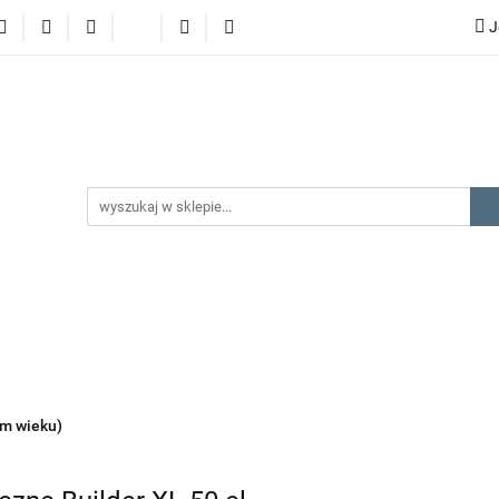
J
lery
promocje
kategorie produktów
producenci
gorie produktów
producenci
na prezent
kontakt
ym wieku)