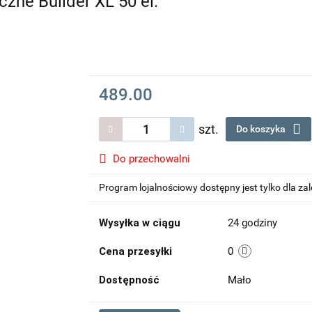
ne Builder XL 50 el.
489.00
szt.
Do koszyka
Do przechowalni
Program lojalnościowy dostępny jest tylko dla z
Wysyłka w ciągu
24 godziny
Cena przesyłki
0
Dostępność
Mało