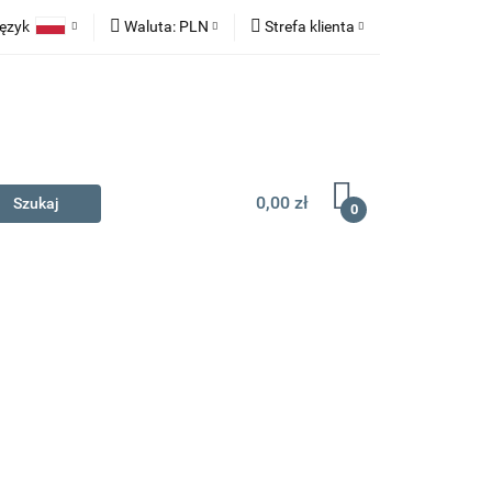
ęzyk
Waluta:
PLN
Strefa klienta
na prezent
Polski
PLN
Zaloguj się
English
EUR
Zarejestruj się
Dodaj zgłoszenie
0,00 zł
0