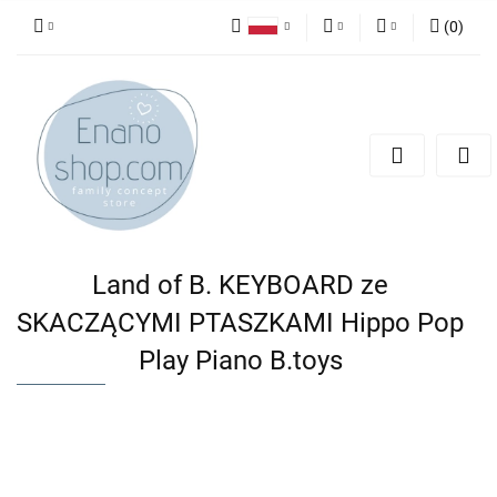
(
0
)
Polski
PLN
Zaloguj się
English
Zarejestruj się
EUR
Dodaj zgłoszenie
Land of B. KEYBOARD ze
SKACZĄCYMI PTASZKAMI Hippo Pop
Play Piano B.toys