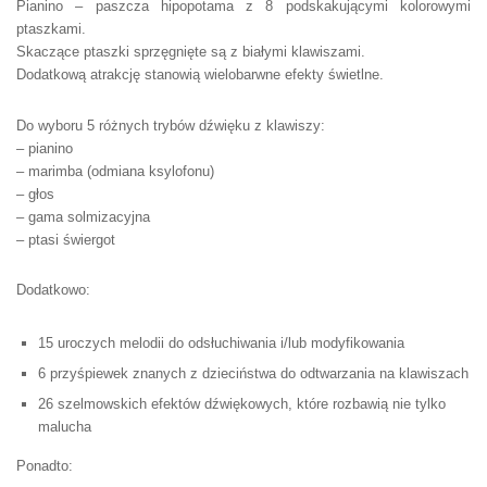
Pianino – paszcza hipopotama z 8 podskakującymi kolorowymi
ptaszkami.
Skaczące ptaszki sprzęgnięte są z białymi klawiszami.
Dodatkową atrakcję stanowią wielobarwne efekty świetlne.
Do wyboru 5 różnych trybów dźwięku z klawiszy:
– pianino
– marimba (odmiana ksylofonu)
– głos
– gama solmizacyjna
– ptasi świergot
Dodatkowo:
15 uroczych melodii do odsłuchiwania i/lub modyfikowania
6 przyśpiewek znanych z dzieciństwa do odtwarzania na klawiszach
26 szelmowskich efektów dźwiękowych, które rozbawią nie tylko
malucha
Ponadto: