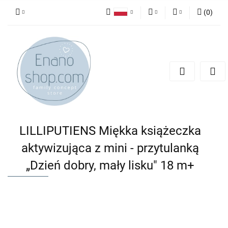
(
0
)
Polski
PLN
Zaloguj się
English
Zarejestruj się
EUR
Dodaj zgłoszenie
LILLIPUTIENS Miękka książeczka
aktywizująca z mini - przytulanką
„Dzień dobry, mały lisku" 18 m+