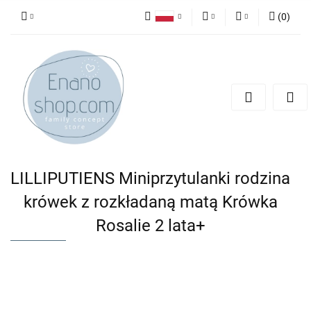
(
0
)
Polski
PLN
Zaloguj się
English
Zarejestruj się
EUR
Dodaj zgłoszenie
LILLIPUTIENS Miniprzytulanki rodzina
krówek z rozkładaną matą Krówka
Rosalie 2 lata+