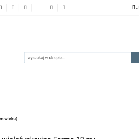
J
lery
promocje
kategorie produktów
producenci
gorie produktów
producenci
na prezent
kontakt
ym wieku)