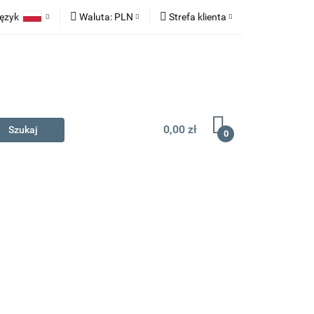
ęzyk
Waluta:
PLN
Strefa klienta
na prezent
Polski
PLN
Zaloguj się
English
EUR
Zarejestruj się
Dodaj zgłoszenie
0,00 zł
0