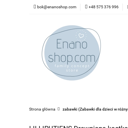
bok@enanoshop.com
+48 575 376 996
nowości
bestsel
kontakt
nowości
bestsellery
promocje
kate
Strona główna
zabawki (Zabawki dla dzieci w różn