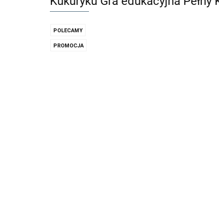
Kukuryku Gra edukacyjna Pełny K
POLECAMY
PROMOCJA