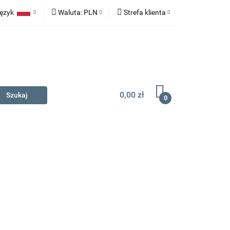
ęzyk
Waluta:
PLN
Strefa klienta
na prezent
Polski
PLN
Zaloguj się
English
EUR
Zarejestruj się
Dodaj zgłoszenie
0,00 zł
0