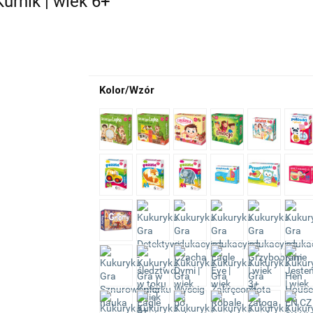
urnik | wiek 6+
Kolor/Wzór