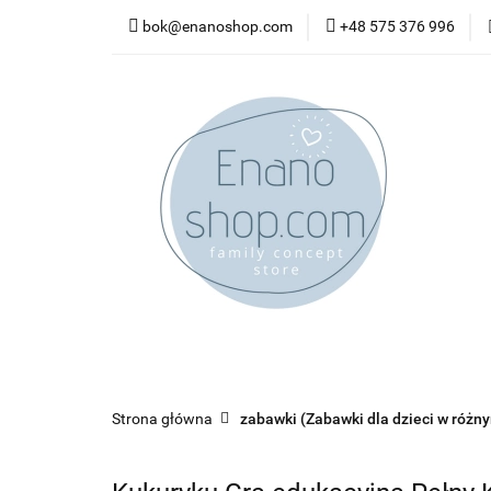
bok@enanoshop.com
+48 575 376 996
nowości
bestsel
kontakt
nowości
bestsellery
promocje
kate
Strona główna
zabawki (Zabawki dla dzieci w różn