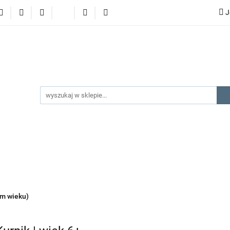
J
lery
promocje
kategorie produktów
producenci
gorie produktów
producenci
na prezent
kontakt
ym wieku)