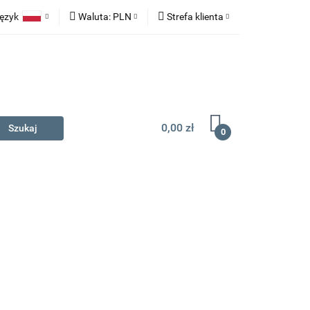
ęzyk
Waluta:
PLN
Strefa klienta
na prezent
Polski
PLN
Zaloguj się
English
EUR
Zarejestruj się
Dodaj zgłoszenie
0,00 zł
0