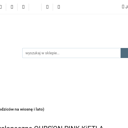
J
lery
promocje
kategorie produktów
producenci
gorie produktów
producenci
na prezent
kontakt
odziców na wiosnę i lato)