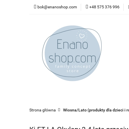
bok@enanoshop.com
+48 575 376 996
nowości
bestsel
kontakt
nowości
bestsellery
promocje
kate
Strona główna
Wiosna/Lato (produkty dla dzieci i r