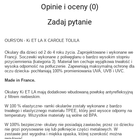
Opinie i oceny (0)
Zadaj pytanie
OURS'ON - Ki ET LA X CAROLE TOLILA
Okulary dla dzieci od 2 do 4 roku życia. Zaprojektowane i wykonane we
Francji. Soczewki wykonane z poliwęglanu o bardzo wysokim stopniu
przyciemnienia (kategoria 3). Materiał ten cechuje wyjątkowa trwałość i
wysoka odporność na potłuczenie. Zapewniają maksymalną ochronę dla
oczu dziecka- pochłaniają 100% promieniowania UVA, UVB i UVC.
Made in France.
Okulary Ki ET LA mają dodatkowo wbudowaną powłokę antyrefleksyjną
z filtrem niebieskim.
W 100 % elastyczne- ramki okularów zostały wykonane z bardzo
trwałego i elastycznego materiału TPEE, który jest wysoce odporny na
temperatury. Wszystkie materiały są wolne od BPA.
W 100% bezpieczne- okulary nie posiadają zawiasów, przez co dziecku
nie grozi porysowanie się lub połknięcie części metalowych. W
zestawie jest wygodna i miękka opaska, której szerokość można
regulować.