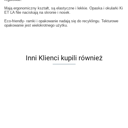
Mają ergonomiczny kształt, są elastyczne i lekkie. Opaska i okularki Ki
ET LA Nie naciskają na skronie i nosek.
Eco-friendly- ramki i opakowanie nadają się do recyklingu. Tekturowe
opakowanie jest wielokrotnego użytku.
Inni Klienci kupili również
Djeco
Latawiec
KAWAII
Djeco Tatuaże
44.00
Melissa & Doug
Djeco Tatuaże
DJ02157
35.99