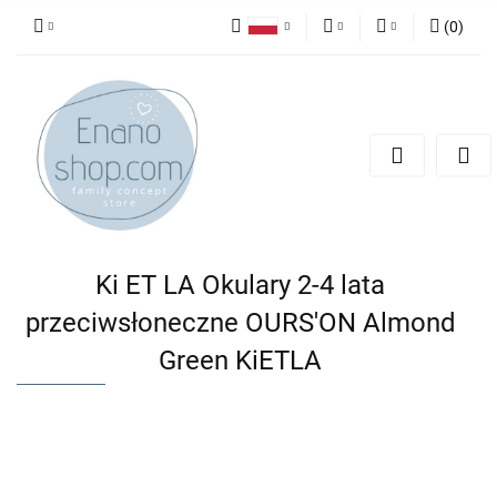
(
0
)
Polski
PLN
Zaloguj się
English
Zarejestruj się
EUR
Dodaj zgłoszenie
Ki ET LA Okulary 2-4 lata
przeciwsłoneczne OURS'ON Almond
Green KiETLA