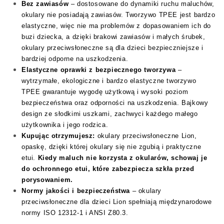
Bez zawiasów
– dostosowane do dynamiki ruchu maluchów,
okulary nie posiadają zawiasów. Tworzywo TPEE jest bardzo
elastyczne, więc nie ma problemów z dopasowaniem ich do
buzi dziecka, a dzięki brakowi zawiasów i małych śrubek,
okulary przeciwsłoneczne są dla dzieci bezpieczniejsze i
bardziej odporne na uszkodzenia.
Elastyczne oprawki z bezpiecznego tworzywa
–
wytrzymałe, ekologiczne i bardzo elastyczne tworzywo
TPEE gwarantuje wygodę użytkową i wysoki poziom
bezpieczeństwa oraz odporności na uszkodzenia. Bajkowy
design ze słodkimi uszkami, zachwyci każdego małego
użytkownika i jego rodzica.
Kupując otrzymujesz:
okulary przeciwsłoneczne Lion,
opaskę, dzięki której okulary się nie zgubią i praktyczne
etui.
Kiedy maluch nie korzysta z okularów, schowaj je
do ochronnego etui, które zabezpiecza szkła przed
porysowaniem.
Normy jakości i bezpieczeństwa
– okulary
przeciwsłoneczne dla dzieci Lion spełniają międzynarodowe
normy ISO 12312-1 i ANSI Z80.3.