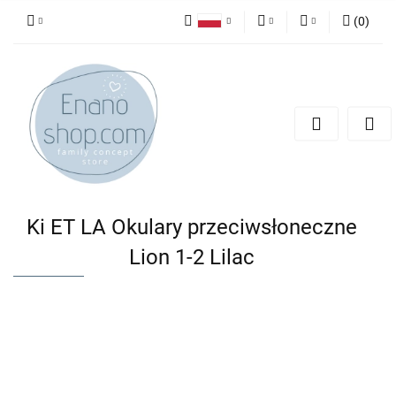
(
0
)
Polski
PLN
Zaloguj się
English
Zarejestruj się
EUR
Dodaj zgłoszenie
Ki ET LA Okulary przeciwsłoneczne
Lion 1-2 Lilac