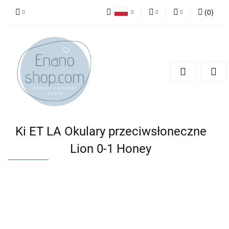
(
0
)
Polski
PLN
Zaloguj się
English
Zarejestruj się
EUR
Dodaj zgłoszenie
Ki ET LA Okulary przeciwsłoneczne
Lion 0-1 Honey