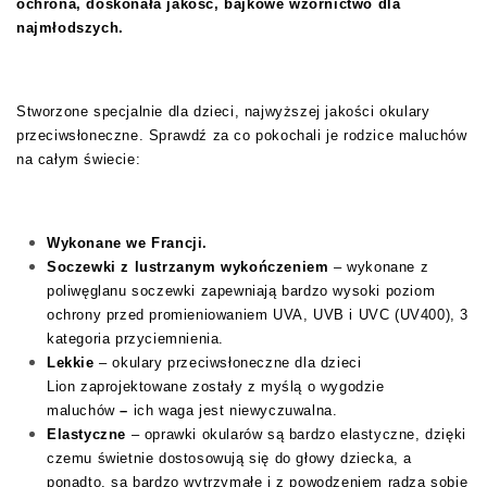
ochrona, doskonała jakość, bajkowe wzornictwo dla
najmłodszych.
Stworzone specjalnie dla dzieci, najwyższej jakości okulary
przeciwsłoneczne. Sprawdź za co pokochali je rodzice maluchów
na całym świecie:
Wykonane we Francji.
Soczewki z lustrzanym wykończeniem
– wykonane z
poliwęglanu soczewki zapewniają bardzo wysoki poziom
ochrony przed promieniowaniem UVA, UVB i UVC (UV400), 3
kategoria przyciemnienia.
Lekkie
– okulary przeciwsłoneczne dla dzieci
Lion zaprojektowane zostały z myślą o wygodzie
maluchów
–
ich waga jest niewyczuwalna.
Elastyczne
– oprawki okularów są bardzo elastyczne, dzięki
czemu świetnie dostosowują się do głowy dziecka, a
ponadto, są bardzo wytrzymałe i z powodzeniem radzą sobie