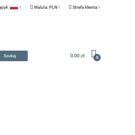
ęzyk
Waluta:
PLN
Strefa klienta
na prezent
Polski
PLN
Zaloguj się
English
EUR
Zarejestruj się
Dodaj zgłoszenie
0,00 zł
0