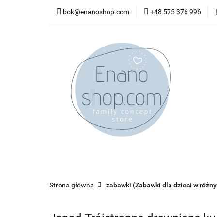
bok@enanoshop.com
+48 575 376 996
nowości
bestsel
kontakt
nowości
bestsellery
promocje
kate
Strona główna
zabawki (Zabawki dla dzieci w różn