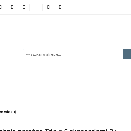
J
lery
promocje
kategorie produktów
producenci
gorie produktów
producenci
na prezent
kontakt
ym wieku)