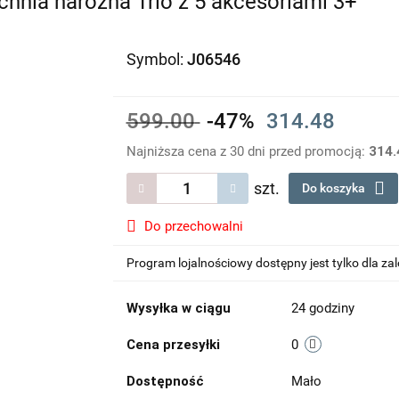
hnia narożna Trio z 5 akcesoriami 3+
Symbol:
J06546
599.00
-47%
314.48
Najniższa cena z 30 dni przed promocją:
314.
szt.
Do koszyka
Do przechowalni
Program lojalnościowy dostępny jest tylko dla z
Wysyłka w ciągu
24 godziny
Cena przesyłki
0
Dostępność
Mało