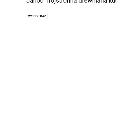
Janod Trójstronna drewniana kuc
WYPRZEDAŻ