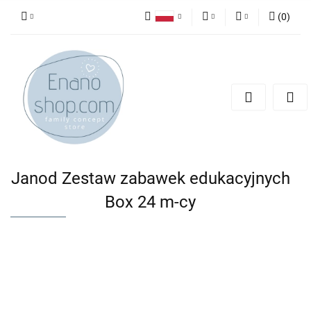
(
0
)
Polski
PLN
Zaloguj się
English
Zarejestruj się
EUR
Dodaj zgłoszenie
Janod Zestaw zabawek edukacyjnych
Box 24 m-cy