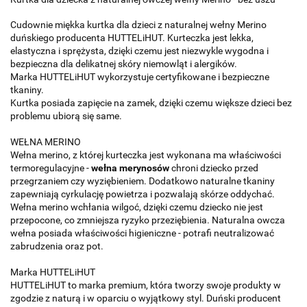
Cudownie miękka kurtka dla dzieci z naturalnej wełny Merino
duńskiego producenta HUTTELiHUT. Kurteczka jest lekka,
elastyczna i sprężysta, dzięki czemu jest niezwykle wygodna i
bezpieczna dla delikatnej skóry niemowląt i alergików.
Marka
HUTTELiHUT wykorzystuje certyfikowane i bezpieczne
tkaniny.
Kurtka posiada zapięcie na zamek, dzięki czemu większe dzieci bez
problemu ubiorą się same.
WEŁNA MERINO
Wełna merino, z której kurteczka jest wykonana ma właściwości
termoregulacyjne -
wełna merynosów
chroni dziecko przed
przegrzaniem czy wyziębieniem. Dodatkowo naturalne tkaniny
zapewniają cyrkulację powietrza i pozwalają skórze oddychać.
Wełna merino wchłania wilgoć, dzięki czemu dziecko nie jest
przepocone, co zmniejsza ryzyko przeziębienia. Naturalna owcza
wełna posiada właściwości higieniczne - potrafi neutralizować
zabrudzenia oraz pot.
Marka HUTTELiHUT
HUTTELiHUT to marka premium, która tworzy swoje produkty w
zgodzie z naturą i w oparciu o wyjątkowy styl. Duński producent