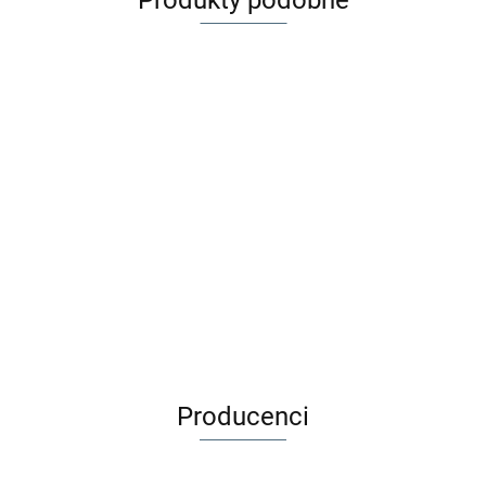
Produkty podobne
Zaffiro
Kurteczka
HUTTELiHUT
HUTTELiHUT
HUTTELiHUT
HUTTELiH
Meri
Buciki
Buciki
Kombinezon
Kurtka weł
249.99
100%
Skarpetki
Skarpetki
wełna
merino
119.00
119.00
389.00
299.00
wełna -
wełna
wełna
merino ALLIE
MIKKIE Wo
Baranek
merino |
merino |
uszy | Camel
L.GREY
Beige
Brown
Camel
Melange
Melange
Melange
Producenci