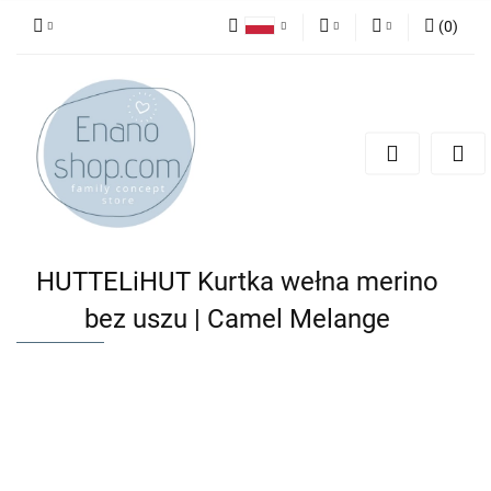
(
0
)
Polski
PLN
Zaloguj się
English
Zarejestruj się
EUR
Dodaj zgłoszenie
HUTTELiHUT Kurtka wełna merino
bez uszu | Camel Melange