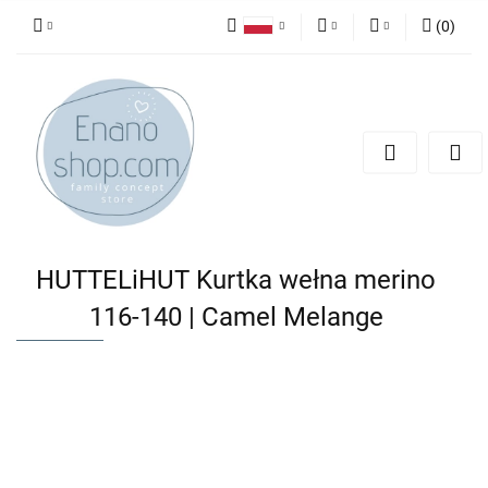
(
0
)
Polski
PLN
Zaloguj się
English
Zarejestruj się
EUR
Dodaj zgłoszenie
HUTTELiHUT Kurtka wełna merino
116-140 | Camel Melange