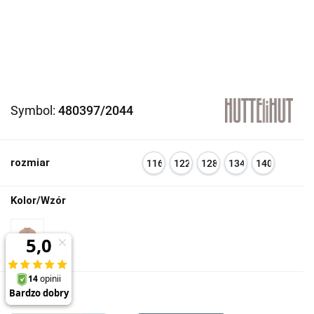
Symbol:
480397/2044
rozmiar
116
122
128
134
140
Kolor/Wzór
359.00