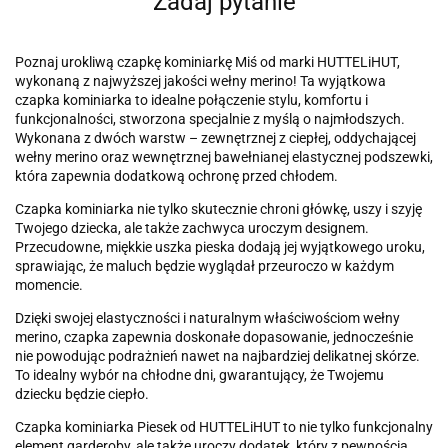
Zadaj pytanie
Poznaj urokliwą czapkę kominiarkę Miś od marki HUTTELiHUT,
wykonaną z najwyższej jakości wełny merino! Ta wyjątkowa
czapka kominiarka to idealne połączenie stylu, komfortu i
funkcjonalności, stworzona specjalnie z myślą o najmłodszych.
Wykonana z dwóch warstw – zewnętrznej z ciepłej, oddychającej
wełny merino oraz wewnętrznej bawełnianej elastycznej podszewki,
która zapewnia dodatkową ochronę przed chłodem.
Czapka kominiarka nie tylko skutecznie chroni główkę, uszy i szyję
Twojego dziecka, ale także zachwyca uroczym designem.
Przecudowne, miękkie uszka pieska dodają jej wyjątkowego uroku,
sprawiając, że maluch będzie wyglądał przeuroczo w każdym
momencie.
Dzięki swojej elastyczności i naturalnym właściwościom wełny
merino, czapka zapewnia doskonałe dopasowanie, jednocześnie
nie powodując podrażnień nawet na najbardziej delikatnej skórze.
To idealny wybór na chłodne dni, gwarantujący, że Twojemu
dziecku będzie ciepło.
Czapka kominiarka Piesek od HUTTELiHUT to nie tylko funkcjonalny
element garderoby, ale także uroczy dodatek, który z pewnością