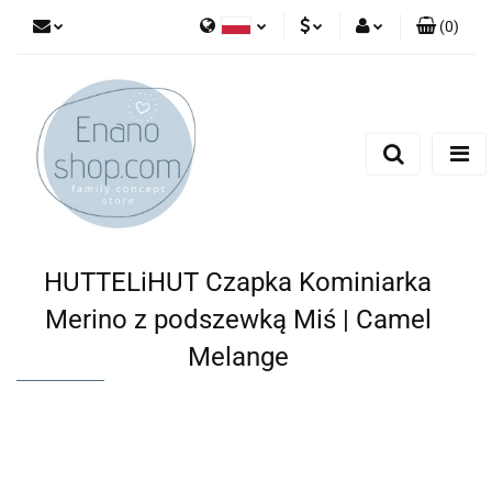
(
0
)
Polski
PLN
Zaloguj się
English
Zarejestruj się
EUR
Dodaj zgłoszenie
HUTTELiHUT Czapka Kominiarka
Merino z podszewką Miś | Camel
Melange