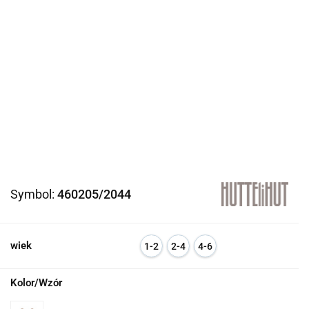
Symbol:
460205/2044
wiek
1-2
2-4
4-6
l
l
l
Kolor/Wzór