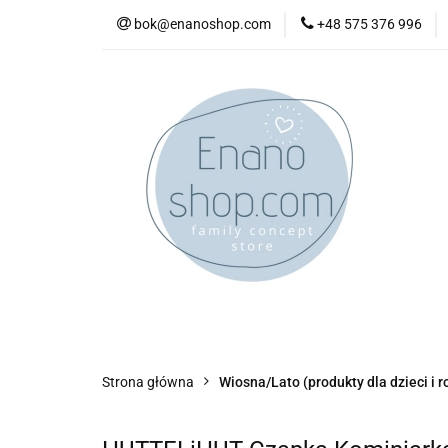
bok@enanoshop.com
+48 575 376 996
nowości
bestsel
kontakt
nowości
bestsellery
promocje
kate
Strona główna
Wiosna/Lato (produkty dla dzieci i r