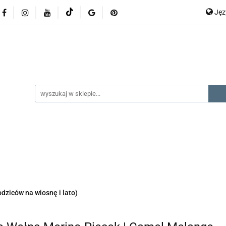
Ję
lery
promocje
kategorie produktów
producenci
P
En
gorie produktów
producenci
na prezent
kontak
odziców na wiosnę i lato)