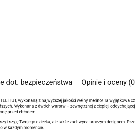
je dot. bezpieczeństwa
Opinie i oceny (0
TELiHUT, wykonaną z najwyższej jakości wełny merino! Ta wyjątkowa czap
odszych. Wykonana z dwóch warstw – zewnętrznej z ciepłej, oddychające
ronę przed chłodem.
 uszy i szyję Twojego dziecka, ale także zachwyca uroczym designem. Pr
czo w każdym momencie.