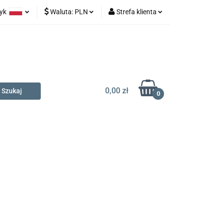
zyk
Waluta:
PLN
Strefa klienta
na prezent
olski
PLN
Zaloguj się
glish
EUR
Zarejestruj się
Dodaj zgłoszenie
0,00 zł
0
t