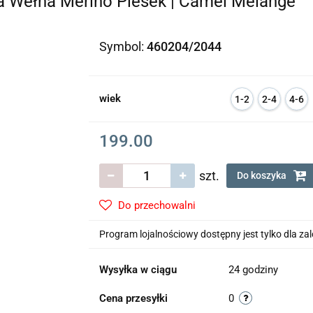
 Wełna Merino Piesek | Camel Melange
Symbol:
460204/2044
wiek
1-2
2-4
4-6
l
l
l
199.00
szt.
Do koszyka
Do przechowalni
Program lojalnościowy dostępny jest tylko dla z
Wysyłka w ciągu
24 godziny
Cena przesyłki
0