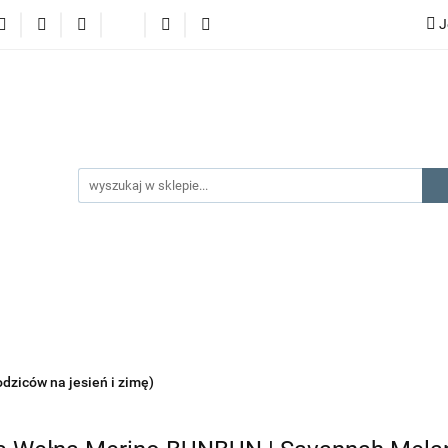
J
lery
promocje
kategorie produktów
producenci
gorie produktów
producenci
na prezent
kontakt
odziców na jesień i zimę)