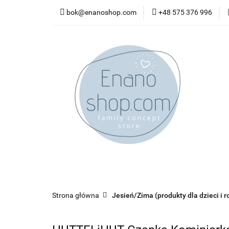
bok@enanoshop.com
+48 575 376 996
nowości
bestsel
kontakt
nowości
bestsellery
promocje
kate
Strona główna
Jesień/Zima (produkty dla dzieci i r