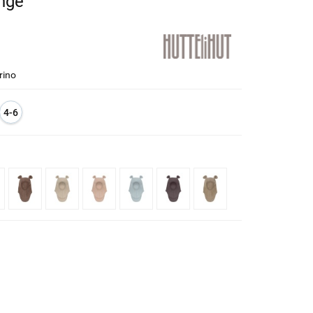
nge
rino
4-6
l