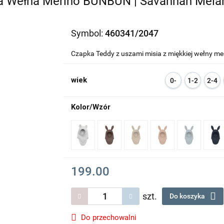
a Wełna Merino BUNBUN | Savannah Mela
Symbol:
460341/2047
Czapka Teddy z uszami misia z miękkiej wełny me
wiek
0-
1-2
2-4
12
l
l
m
Kolor/Wzór
199.00
szt.
Do koszyka
Do przechowalni