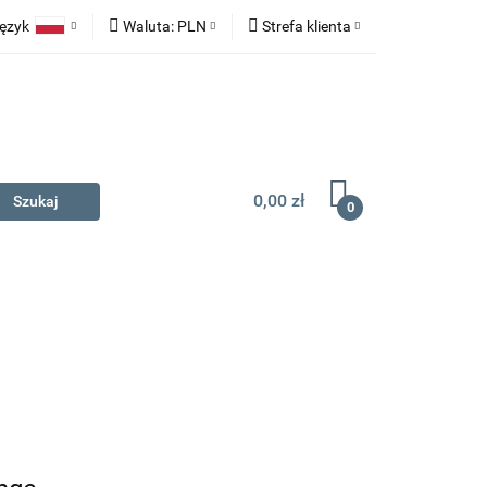
ęzyk
Waluta:
PLN
Strefa klienta
na prezent
Polski
PLN
Zaloguj się
English
EUR
Zarejestruj się
Dodaj zgłoszenie
0,00 zł
0