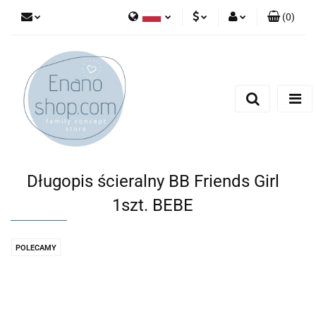
(
0
)
Polski
PLN
Zaloguj się
English
Zarejestruj się
EUR
Dodaj zgłoszenie
Długopis ścieralny BB Friends Girl
1szt. BEBE
POLECAMY