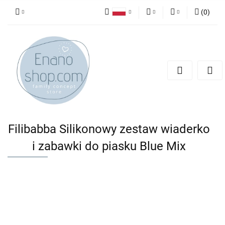
(
0
)
Polski
PLN
Zaloguj się
English
Zarejestruj się
EUR
Dodaj zgłoszenie
Filibabba Silikonowy zestaw wiaderko
i zabawki do piasku Blue Mix