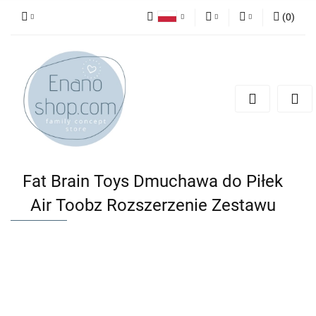
(
0
)
Polski
PLN
Zaloguj się
English
Zarejestruj się
EUR
Dodaj zgłoszenie
Fat Brain Toys Dmuchawa do Piłek
Air Toobz Rozszerzenie Zestawu