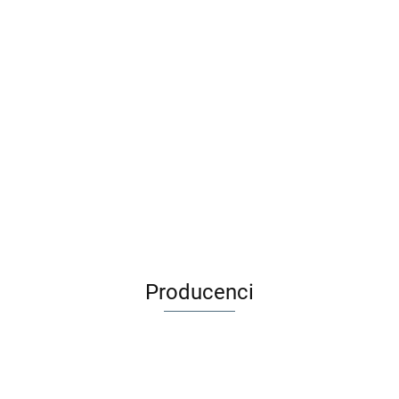
Djeco Zestaw do tworzenia
Adamigo Gra edukacyjna
biżuterii 400 el - TĘCZA
BYSTRE OCZKO + Kuferek 3+
59.00
53.90
49.99
39.99
Producenci