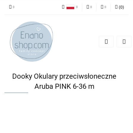
(
0
)
Polski
PLN
Zaloguj się
English
Zarejestruj się
EUR
Dodaj zgłoszenie
Dooky Okulary przeciwsłoneczne
Aruba PINK 6-36 m