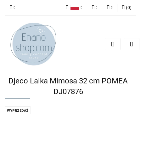
(
0
)
Polski
PLN
Zaloguj się
English
Zarejestruj się
EUR
Dodaj zgłoszenie
Djeco Lalka Mimosa 32 cm POMEA
DJ07876
WYPRZEDAŻ