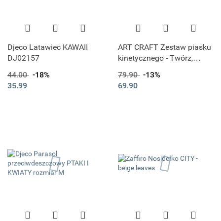
Djeco Latawiec KAWAII
ART CRAFT Zestaw piasku
DJ02157
kinetycznego - Twórz,
buduj, rozbieraj Piasek
44.00
-18%
79.90
-13%
35.99
69.90