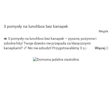
3 pomysły na lunchbox bez kanapek
Magda
🥪 3 pomysły na lunchbox bez kanapek — pyszne, pożywne i
szkolne hity! Twoje dziecko nie przepada za klasycznymi
Więcej
kanapkami? 🥖 Nic nie szkodzi! Przygotowaliśmy 3 sprawdzone
pomysły na sycące i zdrowe dania do lunchboxa, które idealnie
sprawdzą ...
Bee-bee