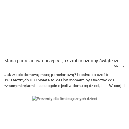
Masa porcelanowa przepis - jak zrobić ozdoby świąteczne w domu?
Magda
Jak zrobić domową masę porcelanową? Idealna do ozdób
świątecznych DIY! Święta to idealny moment, by stworzyć coś
Więcej
własnymi rękami — szczególnie jeśli w domu są dzieci, które
uwielbiają kreatywne zabawy. Jednym z najprostszych i n...
Art and Play