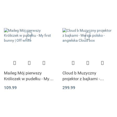
Maileg Mój pierwszy
Cloud b Muzyczny
Króliczek w pudełku - My
projektor z bajkami -
first bunny | Off white
Wersja polsko - angielska
109.99
299.99
Cloud box