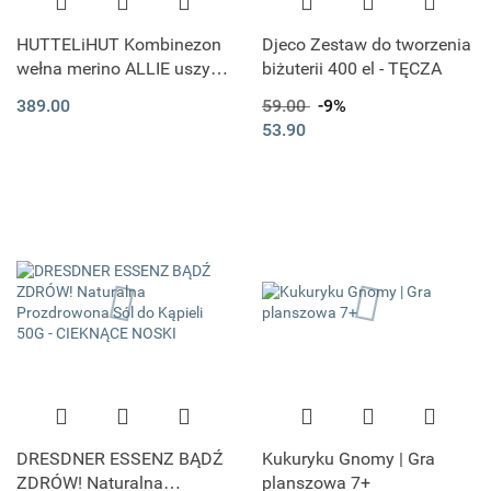
HUTTELiHUT Kombinezon
Djeco Zestaw do tworzenia
wełna merino ALLIE uszy |
biżuterii 400 el - TĘCZA
Camel Melange
389.00
59.00
-9%
53.90
DRESDNER ESSENZ BĄDŹ
Kukuryku Gnomy | Gra
ZDRÓW! Naturalna
planszowa 7+