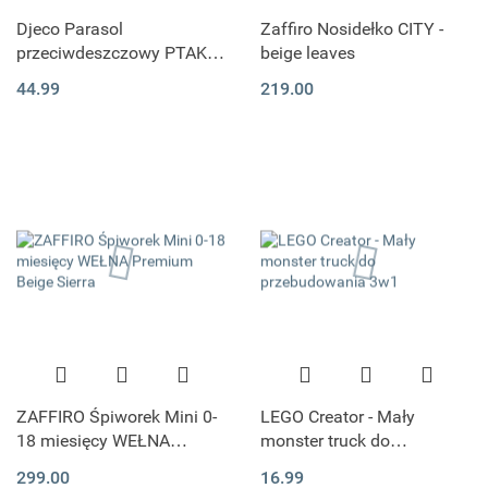
Djeco Parasol
Zaffiro Nosidełko CITY -
przeciwdeszczowy PTAKI I
beige leaves
KWIATY rozmiar M
44.99
219.00
ZAFFIRO Śpiworek Mini 0-
LEGO Creator - Mały
18 miesięcy WEŁNA
monster truck do
Premium Beige Sierra
przebudowania 3w1
299.00
16.99