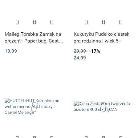
Maileg Torebka Zamek na
Kukuryku Pudełko ciastek
prezent - Paper bag, Castle:
gra rodzinna | wiek 5+
Let the story begin - Rose
19.99
29.99
-17%
24.99