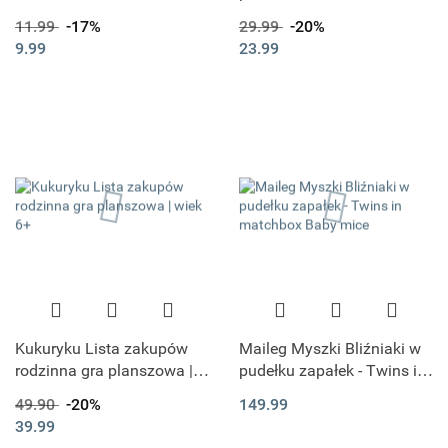
Prozdrowona Sól do
11.99
-17%
29.99
-20%
Kąpieli 50G - CIEKNĄCE
9.99
23.99
NOSKI
Kukuryku Lista zakupów
Maileg Myszki Bliźniaki w
rodzinna gra planszowa |
pudełku zapałek - Twins in
wiek 6+
matchbox Baby mice
49.90
-20%
149.99
39.99