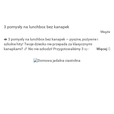
3 pomysły na lunchbox bez kanapek
Magda
🥪 3 pomysły na lunchbox bez kanapek — pyszne, pożywne i
szkolne hity! Twoje dziecko nie przepada za klasycznymi
Więcej
kanapkami? 🥖 Nic nie szkodzi! Przygotowaliśmy 3 sprawdzone
pomysły na sycące i zdrowe dania do lunchboxa, które idealnie
sprawdzą ...
Bee-bee