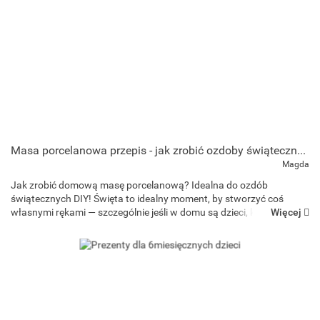
Masa porcelanowa przepis - jak zrobić ozdoby świąteczne w domu?
Magda
Jak zrobić domową masę porcelanową? Idealna do ozdób
świątecznych DIY! Święta to idealny moment, by stworzyć coś
Więcej
własnymi rękami — szczególnie jeśli w domu są dzieci, które
uwielbiają kreatywne zabawy. Jednym z najprostszych i n...
Art and Play