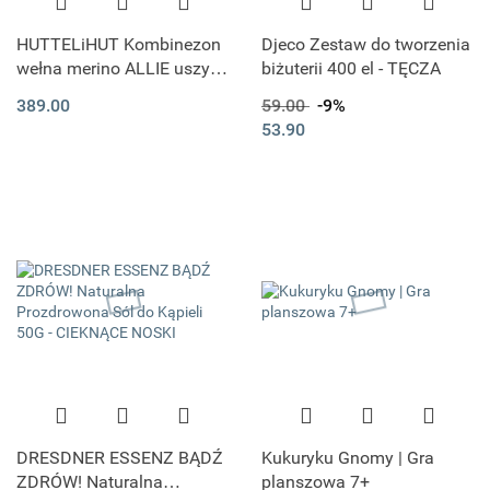
HUTTELiHUT Kombinezon
Djeco Zestaw do tworzenia
wełna merino ALLIE uszy |
biżuterii 400 el - TĘCZA
Camel Melange
389.00
59.00
-9%
53.90
DRESDNER ESSENZ BĄDŹ
Kukuryku Gnomy | Gra
ZDRÓW! Naturalna
planszowa 7+