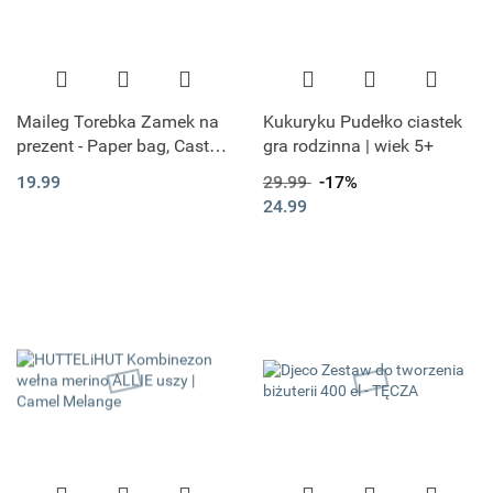
Maileg Torebka Zamek na
Kukuryku Pudełko ciastek
prezent - Paper bag, Castle:
gra rodzinna | wiek 5+
Let the story begin - Rose
19.99
29.99
-17%
24.99