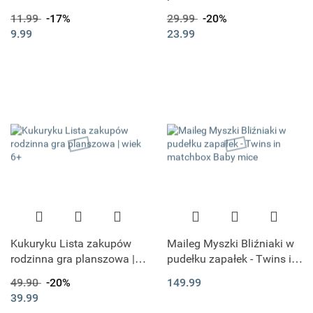
Prozdrowona Sól do
11.99
-17%
29.99
-20%
Kąpieli 50G - CIEKNĄCE
9.99
23.99
NOSKI
Kukuryku Lista zakupów
Maileg Myszki Bliźniaki w
rodzinna gra planszowa |
pudełku zapałek - Twins in
wiek 6+
matchbox Baby mice
49.90
-20%
149.99
39.99