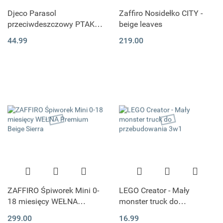
Djeco Parasol
Zaffiro Nosidełko CITY -
przeciwdeszczowy PTAKI I
beige leaves
KWIATY rozmiar M
44.99
219.00
ZAFFIRO Śpiworek Mini 0-
LEGO Creator - Mały
18 miesięcy WEŁNA
monster truck do
Premium Beige Sierra
przebudowania 3w1
299.00
16.99