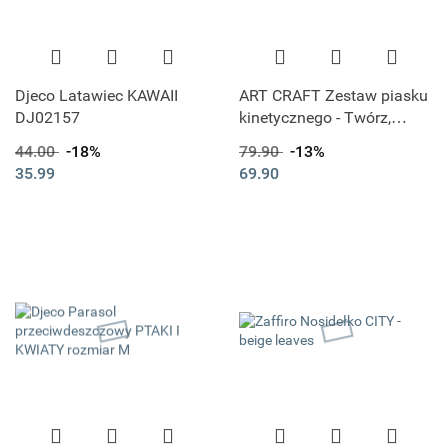
Djeco Latawiec KAWAII
ART CRAFT Zestaw piasku
DJ02157
kinetycznego - Twórz,
buduj, rozbieraj Piasek
44.00
-18%
79.90
-13%
35.99
69.90