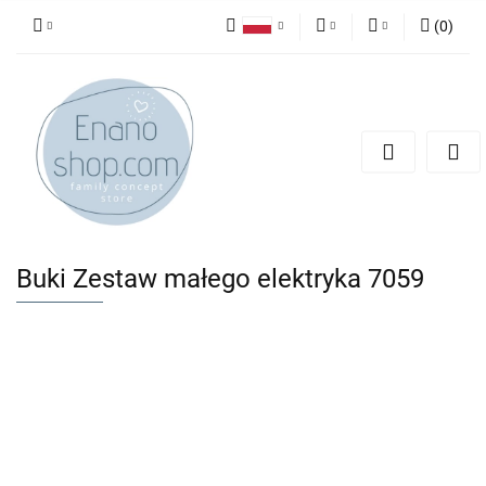
(
0
)
Polski
PLN
Zaloguj się
English
Zarejestruj się
EUR
Dodaj zgłoszenie
Buki Zestaw małego elektryka 7059