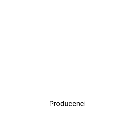
Buki Jajko dinozaura
Buki Mini wulkan - erupcja i
skamielina + figurka D6O
odkopywanie 2225
24.99
64.99
17.56
57.43
Producenci