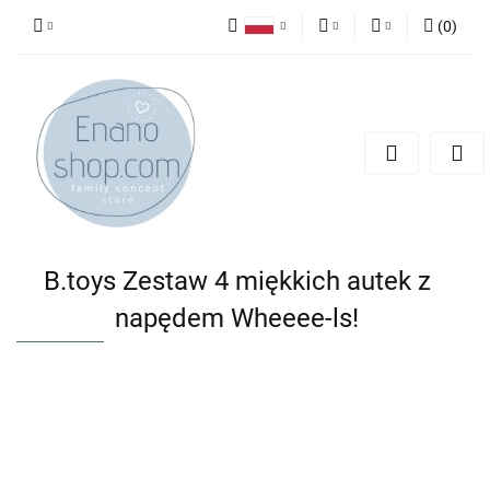
(
0
)
Polski
PLN
Zaloguj się
English
Zarejestruj się
EUR
Dodaj zgłoszenie
B.toys Zestaw 4 miękkich autek z
napędem Wheeee-ls!