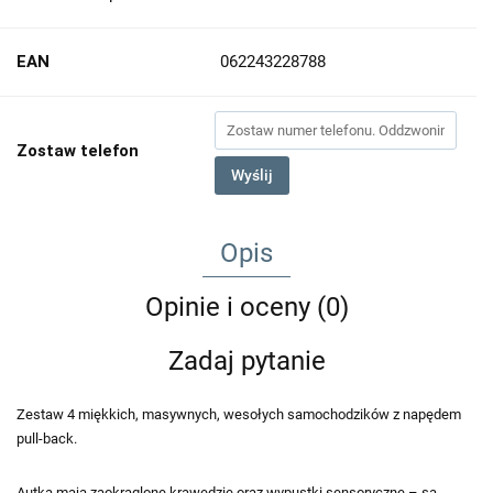
EAN
062243228788
Zostaw telefon
Wyślij
Opis
Opinie i oceny (0)
Zadaj pytanie
Zestaw 4 miękkich, masywnych, wesołych samochodzików z napędem
pull-back.
Autka mają zaokrąglone krawędzie oraz wypustki sensoryczne – są