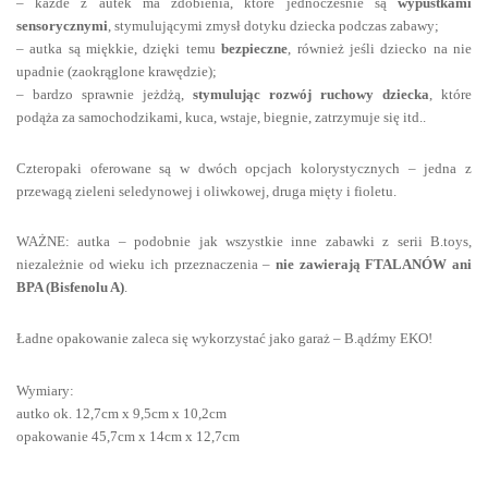
– każde z autek ma zdobienia, które jednocześnie są
wypustkami
sensorycznymi
, stymulującymi zmysł dotyku dziecka podczas zabawy;
– autka są miękkie, dzięki temu
bezpieczne
, również jeśli dziecko na nie
upadnie (zaokrąglone krawędzie);
– bardzo sprawnie jeżdżą,
stymulując rozwój ruchowy dziecka
, które
podąża za samochodzikami, kuca, wstaje, biegnie, zatrzymuje się itd..
Czteropaki oferowane są w dwóch opcjach kolorystycznych – jedna z
przewagą zieleni seledynowej i oliwkowej, druga mięty i fioletu.
WAŻNE: autka – podobnie jak wszystkie inne zabawki z serii B.toys,
niezależnie od wieku ich przeznaczenia –
nie zawierają FTALANÓW ani
BPA (Bisfenolu A)
.
Ładne opakowanie zaleca się wykorzystać jako garaż – B.ądźmy EKO!
Wymiary:
autko ok. 12,7cm x 9,5cm x 10,2cm
opakowanie 45,7cm x 14cm x 12,7cm