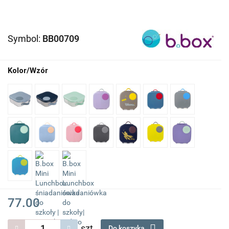
Symbol:
BB00709
Kolor/Wzór
77.00
szt.
Do koszyka