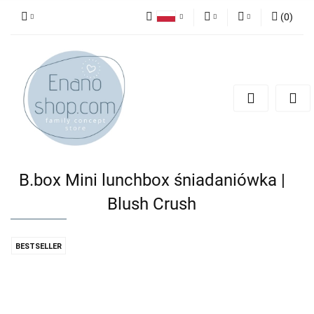
(
0
)
Polski
PLN
Zaloguj się
English
Zarejestruj się
EUR
Dodaj zgłoszenie
B.box Mini lunchbox śniadaniówka |
Blush Crush
BESTSELLER