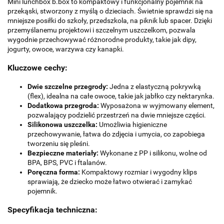
Mini lunchbox b.box to kompaktowy i funkcjonalny pojemnik na
przekąski, stworzony z myślą o dzieciach. Świetnie sprawdzi się na
mniejsze posiłki do szkoły, przedszkola, na piknik lub spacer. Dzięki
przemyślanemu projektowi i szczelnym uszczelkom, pozwala
wygodnie przechowywać różnorodne produkty, takie jak dipy,
jogurty, owoce, warzywa czy kanapki.
Kluczowe cechy:
Dwie szczelne przegrody:
Jedna z elastyczną pokrywką
(flex), idealna na całe owoce, takie jak jabłko czy nektarynka.
Dodatkowa przegroda:
Wyposażona w wyjmowany element,
pozwalający podzielić przestrzeń na dwie mniejsze części.
Silikonowa uszczelka:
Umożliwia higieniczne
przechowywanie, łatwa do zdjęcia i umycia, co zapobiega
tworzeniu się pleśni.
Bezpieczne materiały:
Wykonane z PP i silikonu, wolne od
BPA, BPS, PVC i ftalanów.
Poręczna forma:
Kompaktowy rozmiar i wygodny klips
sprawiają, że dziecko może łatwo otwierać i zamykać
pojemnik.
Specyfikacja techniczna: