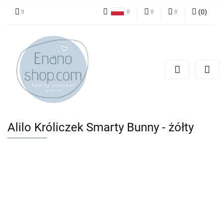
(
0
)
Polski
PLN
Zaloguj się
English
Zarejestruj się
EUR
Dodaj zgłoszenie
Alilo Króliczek Smarty Bunny - żółty