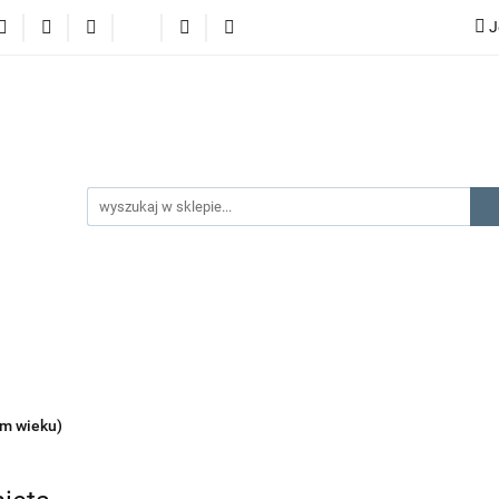
J
lery
promocje
kategorie produktów
producenci
gorie produktów
producenci
na prezent
kontakt
ym wieku)