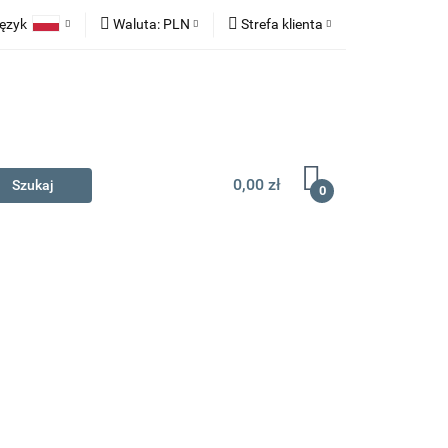
ęzyk
Waluta:
PLN
Strefa klienta
na prezent
Polski
PLN
Zaloguj się
English
EUR
Zarejestruj się
Dodaj zgłoszenie
0,00 zł
0