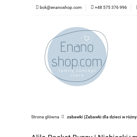
bok@enanoshop.com
+48 575 376 996
nowości
bestsel
kontakt
nowości
bestsellery
promocje
kate
Strona główna
zabawki (Zabawki dla dzieci w różn