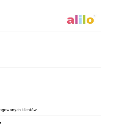
alogowanych klientów.
y