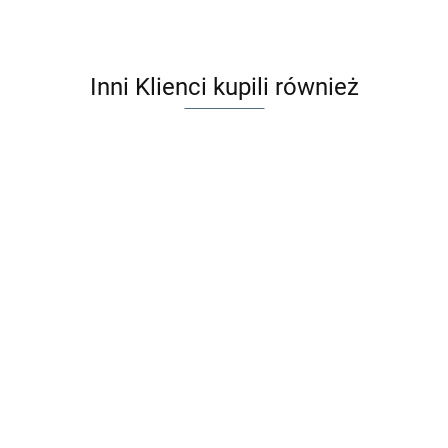
Inni Klienci kupili również
Albik Mini książka
Codzienne czynności