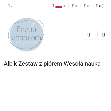
(
0
)
Polski
PLN
Zaloguj się
English
Zarejestruj się
EUR
Dodaj zgłoszenie
Albik Zestaw z piórem Wesoła nauka